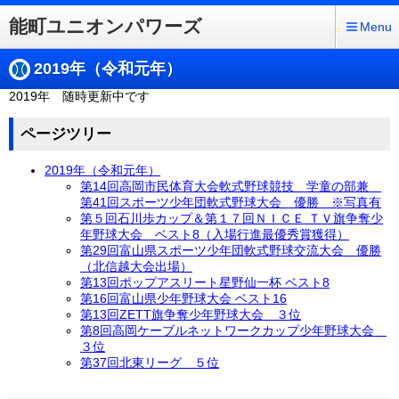
能町ユニオンパワーズ
Menu
2019年（令和元年）
2019年 随時更新中です
ページツリー
2019年（令和元年）
第14回高岡市民体育大会軟式野球競技 学童の部兼
第41回スポーツ少年団軟式野球大会 優勝 ※写真有
第５回石川歩カップ＆第１７回ＮＩＣＥ ＴＶ旗争奪少
年野球大会 ベスト8（入場行進最優秀賞獲得）
第29回富山県スポーツ少年団軟式野球交流大会 優勝
（北信越大会出場）
第13回ポップアスリート星野仙一杯 ベスト8
第16回富山県少年野球大会 ベスト16
第13回ZETT旗争奪少年野球大会 ３位
第8回高岡ケーブルネットワークカップ少年野球大会
３位
第37回北東リーグ ５位