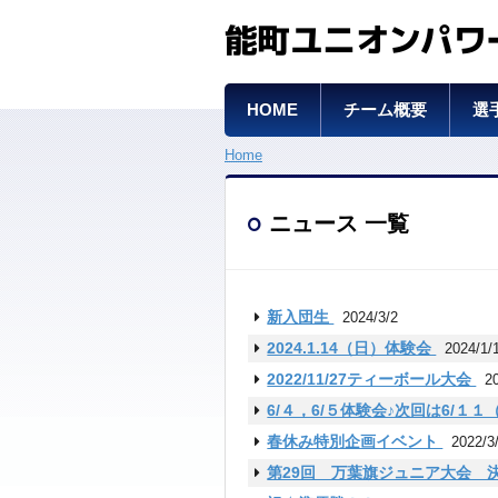
能町ユニオンパワ
HOME
チーム概要
選
Home
ニュース 一覧
新入団生
2024/3/2
2024.1.14（日）体験会
2024/1/
2022/11/27ティーボール大会
2
6/４，6/５体験会♪次回は6/１
春休み特別企画イベント
2022/3
第29回 万葉旗ジュニア大会 