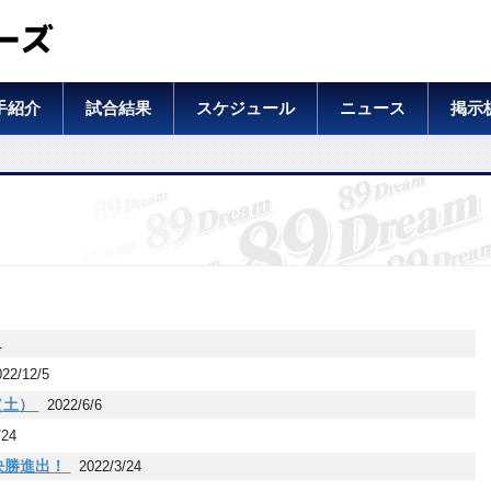
ーズ
手紹介
試合結果
スケジュール
ニュース
掲示
1
022/12/5
１（土）
2022/6/6
/24
決勝進出！
2022/3/24